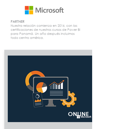
PARTNER
Nuestra relación comienza en 2016, con las
certificaciones de nuestros cursos de Power BI
para Panamá. Un año después incluimos
todo centro américa.
ONLINE