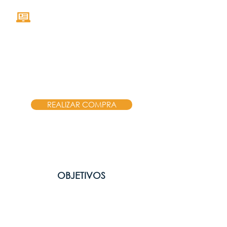
Online con el profesor en
vivo y en directo a través de
nuestro campus virtual.
Inversión
ANTES: USD $390 + Impuesto
REALIZAR COMPRA
OBJETIVOS
Comprender y analizar los
fundamentos teóricos y
metodológicos de la visualización
de datos.