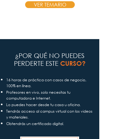
VER TEMARIO
¿POR QUÉ NO PUEDES
PERDERTE ESTE
CURSO?
16 horas de práctica con casos de negocio,
100% en línea.
Profesores en vivo, solo necesitas tu
computadora e Internet.
Lo puedes hacer desde tu casa u oficina.
Tendrás acceso al campus virtual con los videos
y materiales.
Obtendrás un certificado digital.