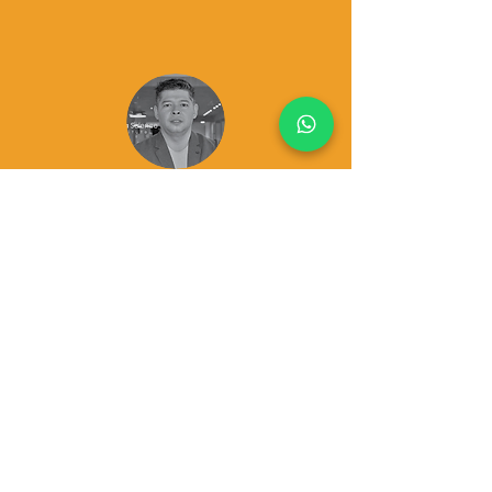
GERZO GALLARDO
Experto en análisis estadístico,
economía y tecnología. Doctorado
en Economía y Finanzas, Universidad
de la Rioja España. Magister en
Métodos Estadísticos Pontifica,
Universidad Católica de Chile.
Diplomado en Análisis Financiero
Avanzado y Gestión Financiera,
Pontificia Universidad Católica de
Chile. Ingeniero Comercial con