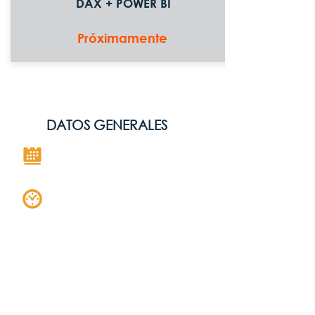
DAX + POWER BI
Próximamente
DATOS GENERALES
Próximamente
16 horas
2 horas por día de 6:00 p.m. a
8:00 p.m.
| Hora de Panamá,
Perú, Ciudad de México.
5:00 p.m. a 7:00 p.m. |
Guatemala, Costa Rica
7:00 p.m. a 9:00 p.m. | Chile