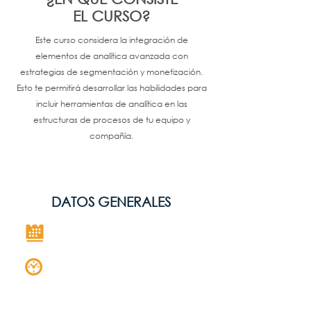
EL CURSO?
Este curso considera la integración de
elementos de analítica avanzada con
estrategias de segmentación y monetización.
Esto te permitirá desarrollar las habilidades para
incluir herramientas de analítica en las
estructuras de procesos de tu equipo y
compañía.
DATOS GENERALES
Próximamente
8 horas
2 horas por día de 6:00 p.m. a
8:00 p.m.
Hora de Panamá, Perú