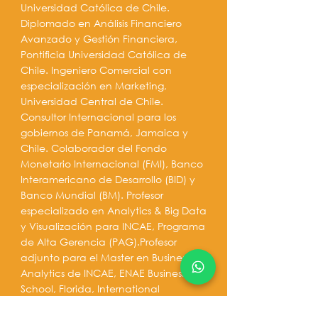
Universidad Católica de Chile.
Diplomado en Análisis Financiero
Avanzado y Gestión Financiera,
Pontificia Universidad Católica de
Chile. Ingeniero Comercial con
especialización en Marketing,
Universidad Central de Chile.
Consultor Internacional para los
gobiernos de Panamá, Jamaica y
Chile. Colaborador del Fondo
Monetario Internacional (FMI), Banco
Interamericano de Desarrollo (BID) y
Banco Mundial (BM). Profesor
especializado en Analytics & Big Data
y Visualización para INCAE, Programa
de Alta Gerencia (PAG).Profesor
adjunto para el Master en Business,
Analytics de INCAE, ENAE Business
School, Florida, International
University (FIU), Panamerican Business,