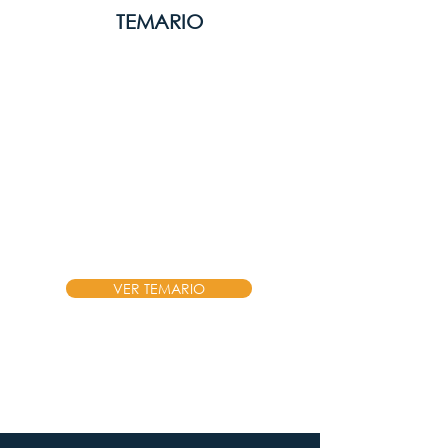
TEMARIO
El curso esta diseña
considerando nuestro modelo
pedagógico que se basa en 2
pilares:
Teoría
y
Learning by
Doing.
Cubriremos los siguientes
módulos.
VER TEMARIO