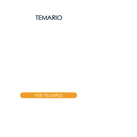
TEMARIO
El curso esta diseña
considerando nuestro modelo
pedagógico que se basa en 2
pilares:
Teoría
y
Learning by
Doing.
Cubriremos los siguientes
módulos.
VER TEMARIO