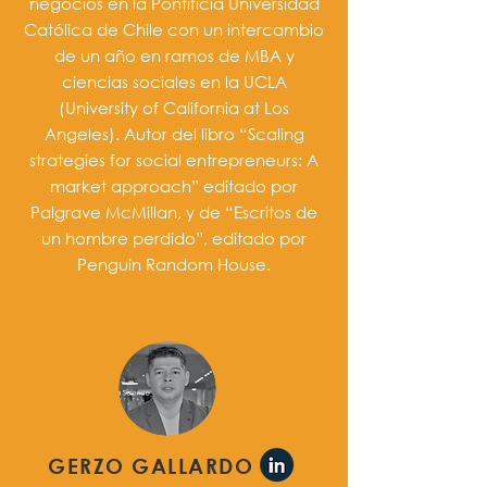
negocios en la Pontificia Universidad
Católica de Chile con un intercambio
de un año en ramos de MBA y
ciencias sociales en la UCLA
(University of California at Los
Angeles). Autor del libro “Scaling
strategies for social entrepreneurs: A
market approach” editado por
Palgrave McMillan, y de “Escritos de
un hombre perdido”, editado por
Penguin Random House.
GERZO GALLARDO