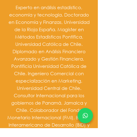
Experto en análisis estadístico,
economía y tecnología. Doctorado
en Economía y Finanzas, Universidad
de la Rioja España. Magister en
Métodos Estadísticos Pontifica,
Universidad Católica de Chile.
Diplomado en Análisis Financiero
Avanzado y Gestión Financiera,
Pontificia Universidad Católica de
Chile. Ingeniero Comercial con
especialización en Marketing,
Universidad Central de Chile.
Consultor Internacional para los
gobiernos de Panamá, Jamaica y
Chile. Colaborador del Fondo
Monetario Internacional (FMI), Banco
Interamericano de Desarrollo (BID) y
Banco Mundial (BM). Profesor