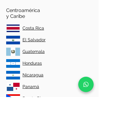
Centroamérica
y Caribe
Costa Rica
El Salvador
Guatemala
Honduras
Nicaragua
Panamá
Puerto Rico
República Dominicana
Norteamérica
México