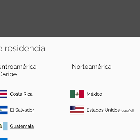
e residencia
entroamérica
Norteamérica
Caribe
Costa Rica
México
El Salvador
Estados Unidos
(español)
Guatemala