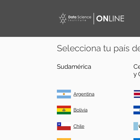
Selecciona tu país d
Sudamérica
C
y 
Argentina
Bolivia
Chile