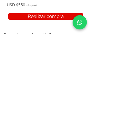
USD $550
+ Impuesto
Realizar compra
¿Por qué ver este sesión?
Revisaremos en la sesión informativa con profundidad
los beneficios y ejemplos de los que han realizado la
certificación. Veremos los detalles del programa
como contenido, ventajas y sus beneficios en la
aplicación profesional al interior de tu empresa.
Con la Certificación en Scrum Analytics aprenderás a
integrar elementos de agilidad y de analítica de datos
para que puedas liderar empresas y proyectos con las
más sofisticadas herramientas de innovación.
​La certificación esta diseñada considerando nuestro
modelo pedagógico que se basa en 4 pilares: Teoría,
casos prácticos, casos de estudio y Learning by
Doing, permitiendo desarrollar profesionales de
competitividad internacional.