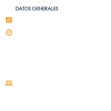
DATOS GENERALES
Próximamente
8 horas
2 horas por día de 6:00 p.m. a
8:00 p.m.
| Hora de Panamá, Perú, ,
Ciudad de México.
5:00 p.m. a 7:00 p.m. | Guatemala,
Costa Rica.
7:00 p.m. a 9:00 p.m. | Chile
Online con el profesor en vivo y en
directo a través de nuestro campus
virtual.
Inversión