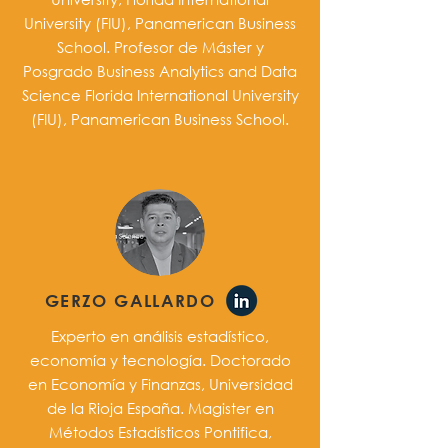
University (FIU), Panamerican Business
School. Profesor de Máster y
Posgrado Business Analytics and Data
Science Florida International University
(FIU), Panamerican Business School.
GERZO GALLARDO
Experto en análisis estadístico,
economía y tecnología. Doctorado
en Economía y Finanzas, Universidad
de la Rioja España. Magister en
Métodos Estadísticos Pontifica,