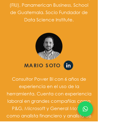
(FIU), Panamerican Business, School
de Guatemala. Socio Fundador de
Data Science Institute.
MARIO SOTO
Consultor Power BI con 6 años de
experiencia en el uso de la
herramienta. Cuenta con experiencia
laboral en grandes compañías como
P&G, Microsoft y General Motors,
como analista financiero y analista de
precios y mercado, lo que le permitió
desarrollar una gran capacidad