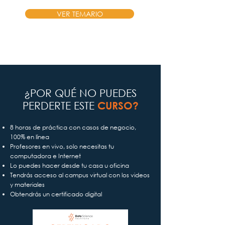
VER TEMARIO
¿POR QUÉ NO PUEDES
PERDERTE ESTE
CURSO?
8 horas de práctica con casos de negocio,
100% en línea
Profesores en vivo, solo necesitas tu
computadora e Internet
Lo puedes hacer desde tu casa u oficina
Tendrás acceso al campus virtual con los videos
y materiales
Obtendrás un certificado digital