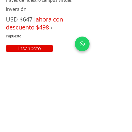
través de nuestro campus virtual.
Inversión
USD $647|
ahora con
descuento $498
+
Impuesto
Inscríbete
Información
Esta serie de cursos está pensado especialmente
para aquellas personas que quieran ir de
los primeros pasos en visualización y acelerar sus
conocimientos en los conceptos prácticos
esenciales que les permitan aplicar, en su entorno
profesional, la creación de visualizaciones y
análisis efectiva de datos con esta herramienta de
acceso gratis y libre en el mundo de analítica y
visualización de datos.